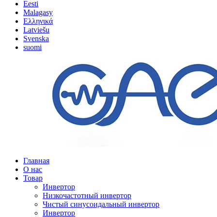
Eesti
Malagasy
Ελληνικά
Latviešu
Svenska
suomi
Главная
О нас
Товар
Инвертор
Низкочастотный инвертор
Чистый синусоидальный инвертор
Инвертор