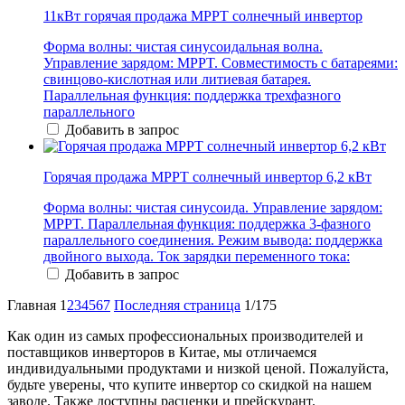
11кВт горячая продажа MPPT солнечный инвертор
Форма волны: чистая синусоидальная волна.
Управление зарядом: MPPT. Совместимость с батареями:
свинцово-кислотная или литиевая батарея.
Параллельная функция: поддержка трехфазного
параллельного
Добавить в запрос
Горячая продажа MPPT солнечный инвертор 6,2 кВт
Форма волны: чистая синусоида. Управление зарядом:
MPPT. Параллельная функция: поддержка 3-фазного
параллельного соединения. Режим вывода: поддержка
двойного выхода. Ток зарядки переменного тока:
Добавить в запрос
Главная
1
2
3
4
5
6
7
Последняя страница
1/175
Как один из самых профессиональных производителей и
поставщиков инверторов в Китае, мы отличаемся
индивидуальными продуктами и низкой ценой. Пожалуйста,
будьте уверены, что купите инвертор со скидкой на нашем
заводе. Также доступны расценки и прейскурант.