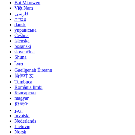
Bai Miaowen
Việt Nam
فارسی
עברית
dansk
українська
Čeština
íslenska
bosanski
slovenčina
Shuna
ไทย
Gaeilgenah Éireann
简体中文
Tumbuca
România limbi
Български
magyar
한국어
اردو
hrvatski
Nederlands
Lietuvių
Norsk