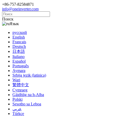
+86-757-82584871
info@oneinverter.com
Поиск
Язык
русский
English
Français
Deutsch
日本語
Italiano
Español
Português
Aymara
Srbija jezik (latinica)
Wari
繁體中文
Cymraeg
Gàidhlig na h-Alba
Polski
Sesotho sa Leboa
عربي
Türkçe